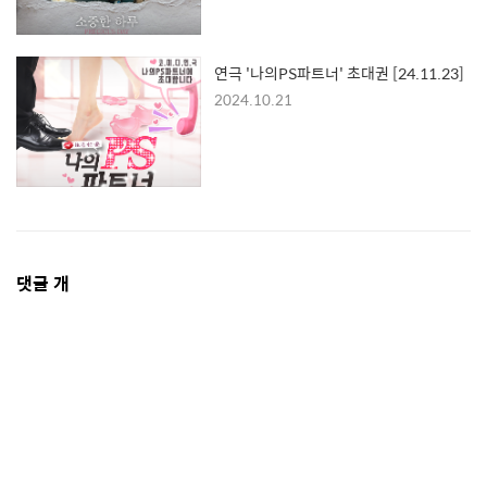
연극 '나의PS파트너' 초대권 [24.11.23]
2024.10.21
댓
댓글
개
글
영
역