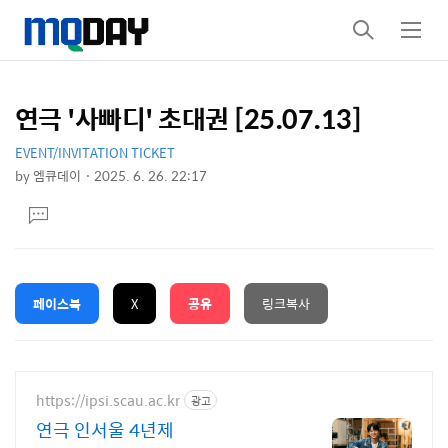
검
메
색
뉴
연극 '사빠디' 초대권 [25.07.13]
상
본
문
세
EVENT/INVITATION TICKET
by
엠큐데이
2025. 6. 26. 22:17
제
컨
본
댓
목
문
텐
글
달
츠
기
페이스북
X
공유
링크복사
https://ipsi.scau.ac.kr
광고
연극 인서울 4년제