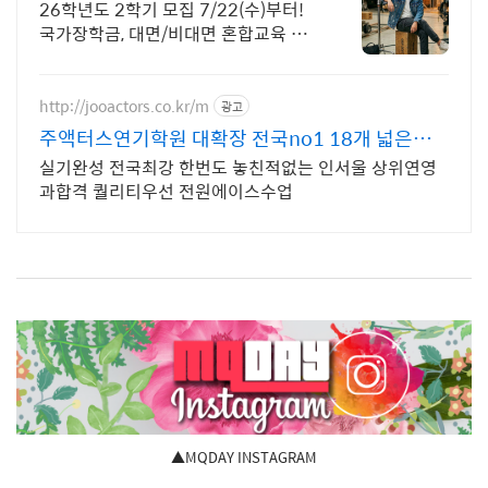
26학년도 2학기 모집 7/22(수)부터!
국가장학금, 대면/비대면 혼합교육 배
우 박은혜 원픽 인서울 4년제 연극영화
학과, 다양한 장학혜택
http://jooactors.co.kr/m
광고
주액터스연기학원 대확장 전국no1 18개 넓은강
의실
실기완성 전국최강 한번도 놓친적없는 인서울 상위연영
과합격 퀄리티우선 전원에이스수업
▲MQDAY INSTAGRAM