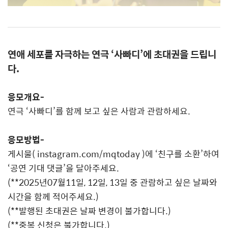
연애 세포를 자극하는 연극
‘
사빠디
’
에 초대권을 드립니
다
.
응모개요
-
연극
‘
사빠디
’
를 함께 보고 싶은 사람과 관람하세요
.
응모방법
-
게시물( instagram.com/mqtoday )에
‘
친구를 소환
’
하여
‘
공연 기대 댓글
’
을 달아주세요
.
(**2025
년
07
월
11
일
, 12
일
, 13
일 중 관람하고 싶은 날짜와
시간을 함께 적어주세요
.)
(**
발행된 초대권은 날짜 변경이 불가합니다
.)
(**
중복 신청은 불가합니다
.)