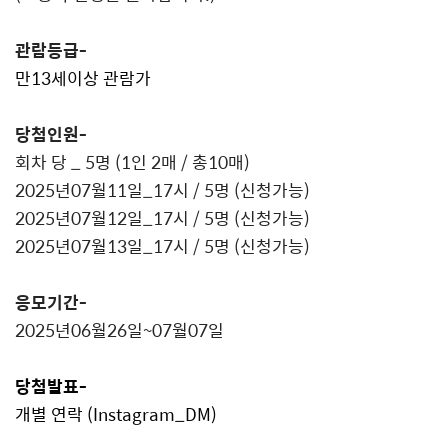
관람등급
-
만
13
세이상 관람가
당첨인원
-
회차 당
_ 5
명
(1
인
2
매
/
총
10
매
)
2025
년
07
월
11
일
_17
시
/ 5
명
(
신청가능
)
2025
년
07
월
12
일
_17
시
/ 5
명
(
신청가능
)
2025
년
07
월
13
일
_17
시
/ 5
명
(
신청가능
)
응모기간
-
2025
년
06
월
26
일
~07
월
07
일
당첨발표
-
개별 연락
(Instagram_DM)