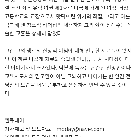
절 조선 최초 유학 여권 제
1
호로 미국에 가게 된 여정
,
거창
고등학교의 교장으로서 맞닥뜨린 위기와 좌절
,
그리고 이를
극복해 낸 창조적 리더십의 내용까지 그의 삶이 전해주는 진
솔한 교훈을 상세히 담았다
.
그간 그의 행로와 신앙적 이념에 대해 연구한 자료들이 많지
만
,
이 책은 미공개 자료와 졸업생 인터뷰
,
당시 시대상에 대
한 이야기까지 추가됐다
.
덕분에 독자는 단순한 신앙인이나
교육자로서의 면모만이 아닌 고뇌하고 나아가는 한 인간 전
영창의 모습을 더욱 풍부하고 생생하게 만날 수 있을 것이
다
.
엠큐데이
기사제보 및 보도자료 _ mqday@naver.com