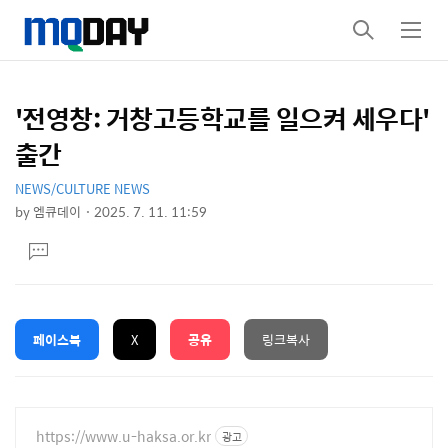
검
메
색
뉴
'전영창: 거창고등학교를 일으켜 세우다'
상
본
출간
문
세
제
NEWS/CULTURE NEWS
컨
by
엠큐데이
2025. 7. 11. 11:59
목
본
텐
댓
문
글
츠
달
기
페이스북
X
공유
링크복사
https://www.u-haksa.or.kr
광고