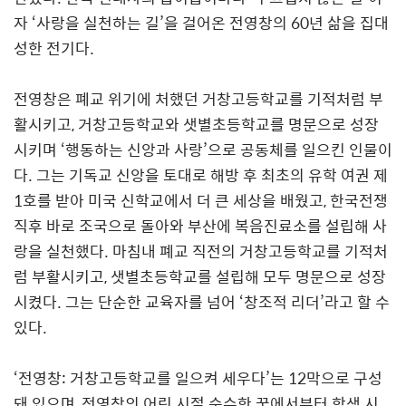
자
‘
사랑을 실천하는 길
’
을 걸어온 전영창의
60
년 삶을 집대
성한 전기다
.
전영창은 폐교 위기에 처했던 거창고등학교를 기적처럼 부
활시키고
,
거창고등학교와 샛별초등학교를 명문으로 성장
시키며
‘
행동하는 신앙과 사랑
’
으로 공동체를 일으킨 인물이
다
.
그는 기독교 신앙을 토대로 해방 후 최초의 유학 여권 제
1
호를 받아 미국 신학교에서 더 큰 세상을 배웠고
,
한국전쟁
직후 바로 조국으로 돌아와 부산에 복음진료소를 설립해 사
랑을 실천했다
.
마침내 폐교 직전의 거창고등학교를 기적처
럼 부활시키고
,
샛별초등학교를 설립해 모두 명문으로 성장
시켰다
.
그는 단순한 교육자를 넘어
‘
창조적 리더
’
라고 할 수
있다
.
‘전영창
:
거창고등학교를 일으켜 세우다
’
는
12
막으로 구성
돼 있으며
,
전영창의 어린 시절 순수한 꿈에서부터 학생 시