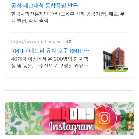
공식 폐교대학 통합증명 발급
한국사학진흥재단 관리(교육부 산하 공공기관), 폐교, 무
료 발급, 즉시 출력
https://www.rmit.edu.vn
광고
RMIT / 베트남 유학 호주 RMIT 대
학 졸업장
40개국 이상에서 온 300명의 한국 학
생 및 동문, 교수진으로 구성된 커뮤니
티 호주 RMIT 대학 졸업장 수령. 전세
계 200개의 파트너 대학에서 교환학생
기회