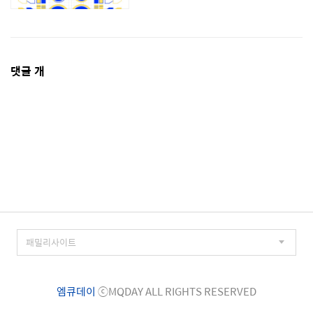
댓
댓글
개
글
영
역
엠큐데이
ⓒMQDAY ALL RIGHTS RESERVED