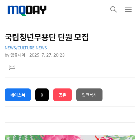
검
메
색
뉴
국립청년무용단 단원 모집
상
본
문
세
NEWS/CULTURE NEWS
by
엠큐데이
2025. 7. 27. 20:23
제
컨
본
댓
목
문
텐
글
달
츠
기
페이스북
X
공유
링크복사