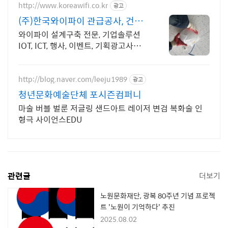
http://www.koreawifi.co.kr
광고
(주)한국와이파이 관급공사, 건설
공사 가능
와이파이 설계구축 전문, 기업솔루션
IOT, ICT, 행사, 이벤트, 기획광고사례
나라장터 입찰 가능 기업, 성공사업의
지름길 와이파이 프리존 구축. 견적문
의
http://blog.naver.com/leeju1989
광고
청년문화예술단체 포시즌컴퍼니
마술 버블 벌룬 저글링 샌드아트 레이저 변검 복화술 인
형극 사이언스EDU
관련글
더보기
노원문화재단, 광복 80주년 기념 프로젝
트 '노원이 기억하다' 추진
2025.08.02