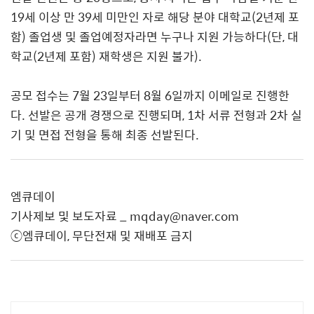
19
세 이상 만
39
세 미만인 자로 해당 분야 대학교
(2
년제 포
함
)
졸업생 및 졸업예정자라면 누구나 지원 가능하다
(
단
,
대
학교
(2
년제 포함
)
재학생은 지원 불가
).
공모 접수는
7
월
23
일부터
8
월
6
일까지 이메일로 진행한
다
.
선발은 공개 경쟁으로 진행되며
, 1
차 서류 전형과
2
차 실
기 및 면접 전형을 통해 최종 선발된다
.
엠큐데이
기사제보 및 보도자료 _ mqday@naver.com
ⓒ엠큐데이, 무단전재 및 재배포 금지