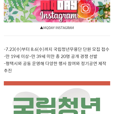
▲MQDAY INSTAGRAM
-7.23(
수
)
부터
8.6(
수
)
까지 국립청년무용단 단원 모집 접수
-
만
19
세 이상
~
만
39
세 미만 총
20
명 공개 경쟁 선발
-
평택시와 공동 운영해 다양한 행사 참여와 정기공연 제작
추진