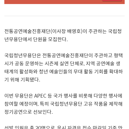
전통공연예술진흥재단
(
이사장 배영호
)
이 주관하는 국립청
년무용단에서 단원을 모집한다
.
국립청년무용단은 전통공연예술진흥재단이 주관하고 평택
시가 공동 운영하는 시즌제 실연 단체로
,
지역 공연예술 생
태계의 활성화와 청년 예술인들의 무대 활동 기회를 확대하
기 위해 기획됐다
.
이번 무용단은
APEC
등 국가 행사를 비롯해 다양한 행사에
참여할 예정이며
,
특히 국립청년무용단 고유 작품을 제작해
정기공연으로 선보인다
.
선발 인원은 총
20
명으로
,
응시 자격은 접수 마감일 기준 만